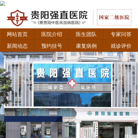
网站首页
医院介绍
医生团队
专家问答
新闻动态
预约挂号
康复病例
就诊评价
·
如何正确认识强直性脊柱炎？
·
患者福音！北京积水潭医院黄彦弘教授联合贵阳强直
·
贵阳类风湿专科医院有哪些 治疗类风湿有哪些好的
·
新妈妈为什么会易得产后风湿？