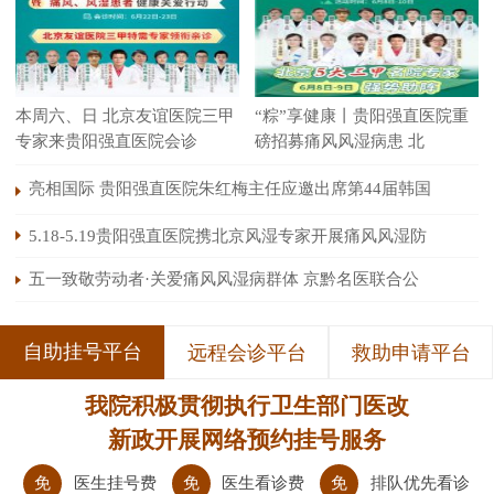
本周六、日 北京友谊医院三甲
“粽”享健康丨贵阳强直医院重
专家来贵阳强直医院会诊
磅招募痛风风湿病患 北
亮相国际 贵阳强直医院朱红梅主任应邀出席第44届韩国
5.18-5.19贵阳强直医院携北京风湿专家开展痛风风湿防
五一致敬劳动者·关爱痛风风湿病群体 京黔名医联合公
自助挂号平台
远程会诊平台
救助申请平台
我院积极贯彻执行卫生部门医改
新政开展网络预约挂号服务
免
医生挂号费
免
医生看诊费
免
排队优先看诊