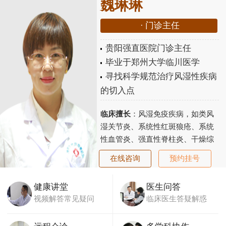
魏琳琳
·
门诊主任
贵阳强直医院门诊主任
毕业于郑州大学临川医学
寻找科学规范治疗风湿性疾病
的切入点
临床擅长
：风湿免疫疾病，如类风
湿关节炎、系统性红斑狼疮、系统
性血管炎、强直性脊柱炎、干燥综
合征、老年性骨关节炎、骨质疏松
在线咨询
预约挂号
等...
【详细】
健康讲堂
医生问答
视频解答常见疑问
临床医生答疑解惑