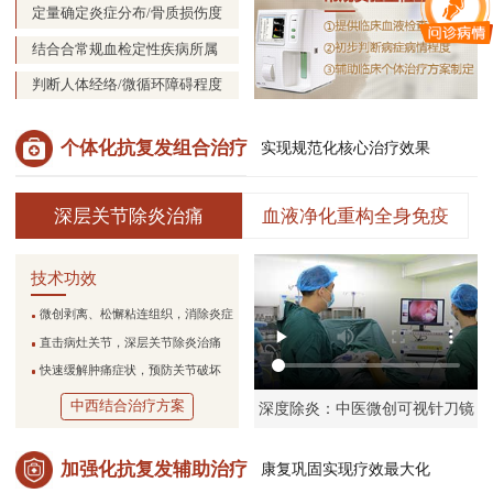
定量确定炎症分布/骨质损伤度
结合合常规血检定性疾病所属
判断人体经络/微循环障碍程度
个体化抗复发组合治疗
实现规范化核心治疗效果
深层关节除炎治痛
血液净化重构全身免疫
技术功效
微创剥离、松懈粘连组织，消除炎症
直击病灶关节，深层关节除炎治痛
快速缓解肿痛症状，预防关节破坏
中西结合治疗方案
深度除炎：中医微创可视针刀镜
加强化抗复发辅助治疗
康复巩固实现疗效最大化